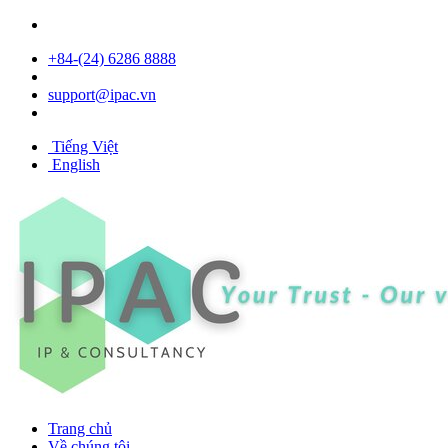
+84- (24) 6286 8888
support@ipac.vn
Tiếng Việt
English
Trang chủ
Về chúng tôi