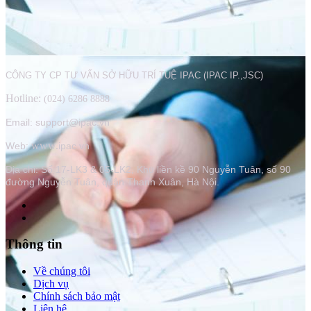
CÔNG TY CP TƯ VẤN SỞ HỮU TRÍ TUỆ IPAC (IPAC IP.,JSC)
Hotline:
(024) 6286 8888
Email: support@ipac.vn
www.
Web:
ipac.vn
Địa chỉ:
Số 17-LK3 & 05-LK2, Khu liền kề 90 Nguyễn Tuân, số 90
đường Nguyễn Tuân, quận Thanh Xuân, Hà Nội.
Thông tin
Về chúng tôi
Dịch vụ
Chính sách bảo mật
Liên hệ