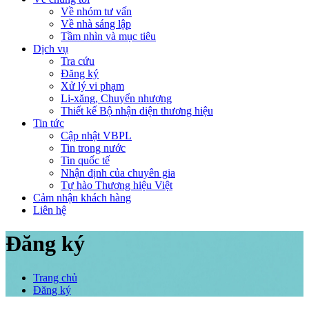
Về nhóm tư vấn
Về nhà sáng lập
Tầm nhìn và mục tiêu
Dịch vụ
Tra cứu
Đăng ký
Xử lý vi phạm
Li-xăng, Chuyển nhượng
Thiết kế Bộ nhận diện thương hiệu
Tin tức
Cập nhật VBPL
Tin trong nước
Tin quốc tế
Nhận định của chuyên gia
Tự hào Thương hiệu Việt
Cảm nhận khách hàng
Liên hệ
Đăng ký
Trang chủ
Đăng ký