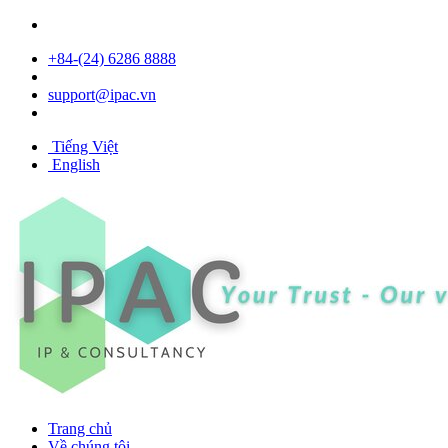
+84- (24) 6286 8888
support@ipac.vn
Tiếng Việt
English
Trang chủ
Về chúng tôi