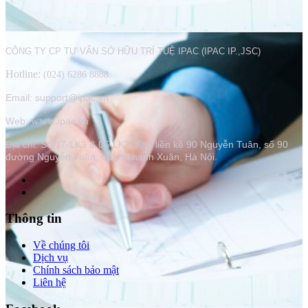
CÔNG TY CP TƯ VẤN SỞ HỮU TRÍ TUỆ IPAC (IPAC IP.,JSC)
Hotline:
(024) 6286 8888
Email: support@ipac.vn
www.
Web:
ipac.vn
Địa chỉ:
Số 17-LK3 & 05-LK2, Khu liền kề 90 Nguyễn Tuân, số 90
đường Nguyễn Tuân, quận Thanh Xuân, Hà Nội.
Thông tin
Về chúng tôi
Dịch vụ
Chính sách bảo mật
Liên hệ