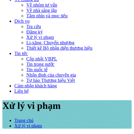
Về nhóm tư vấn
Về nhà sáng lập
Tầm nhìn và mục tiêu
Dịch vụ
Tra cứu
Đăng ký
Xử lý vi phạm
Li-xăng, Chuyển nhượng
Thiết kế Bộ nhận diện thương hiệu
Tin tức
Cập nhật VBPL
Tin trong nước
Tin quốc tế
Nhận định của chuyên gia
Tự hào Thương hiệu Việt
Cảm nhận khách hàng
Liên hệ
Xử lý vi phạm
Trang chủ
Xử lý vi phạm