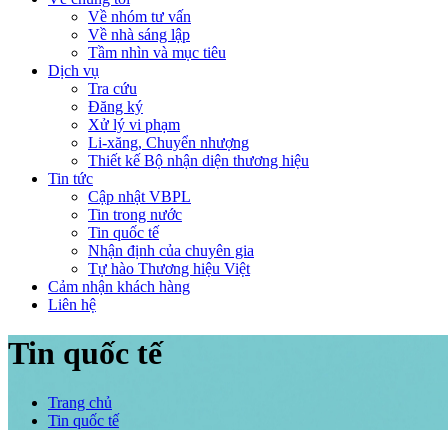
Về nhóm tư vấn
Về nhà sáng lập
Tầm nhìn và mục tiêu
Dịch vụ
Tra cứu
Đăng ký
Xử lý vi phạm
Li-xăng, Chuyển nhượng
Thiết kế Bộ nhận diện thương hiệu
Tin tức
Cập nhật VBPL
Tin trong nước
Tin quốc tế
Nhận định của chuyên gia
Tự hào Thương hiệu Việt
Cảm nhận khách hàng
Liên hệ
Tin quốc tế
Trang chủ
Tin quốc tế