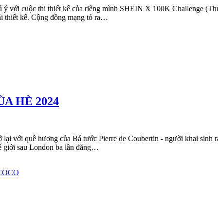
 ý với cuộc thi thiết kế của riêng mình SHEIN X 100K Challenge (Thử
hái thiết kế. Cộng đồng mạng tỏ ra…
A HÈ 2024
lại với quê hương của Bá tước Pierre de Coubertin - người khai sinh r
hế giới sau London ba lần đăng…