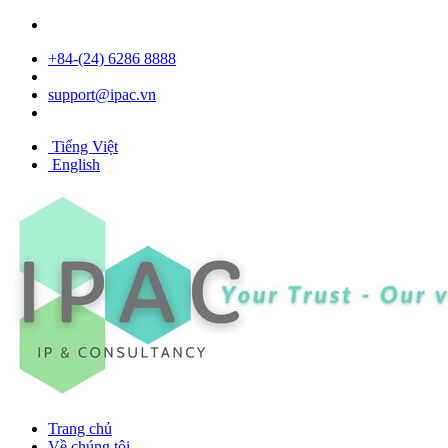
+84- (24) 6286 8888
support@ipac.vn
Tiếng Việt
English
Trang chủ
Về chúng tôi