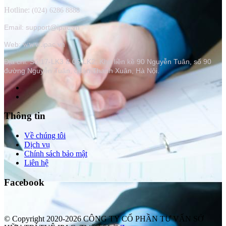
Hotline:
(024) 6286 8888
Email: support@ipac.vn
www.
Web:
ipac.vn
Địa chỉ:
Số 17-LK3 & 05-LK2, Khu liền kề 90 Nguyễn Tuân, số 90
đường Nguyễn Tuân, quận Thanh Xuân, Hà Nội.
Thông tin
Về chúng tôi
Dịch vụ
Chính sách bảo mật
Liên hệ
Facebook
© Copyright 2020-2026 CÔNG TY CỔ PHẦN TƯ VẤN SỞ