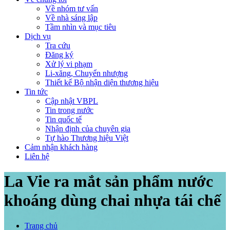
Về nhóm tư vấn
Về nhà sáng lập
Tầm nhìn và mục tiêu
Dịch vụ
Tra cứu
Đăng ký
Xử lý vi phạm
Li-xăng, Chuyển nhượng
Thiết kế Bộ nhận diện thương hiệu
Tin tức
Cập nhật VBPL
Tin trong nước
Tin quốc tế
Nhận định của chuyên gia
Tự hào Thương hiệu Việt
Cảm nhận khách hàng
Liên hệ
La Vie ra mắt sản phẩm nước
khoáng dùng chai nhựa tái chế
Trang chủ