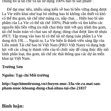
chúng tôi là tái chế và tái sử dụng 100% bao bì sản phẩm”.
Để đạt mục tiêu, nhiều sáng kiến về bao bì bền vững đang được
La Vie triển khai như loại bỏ những bao bì không cần thiết và khó
có thể thu gom, tái chế như màng co, nắp chai… Hiện bao bì sản
phẩm của La Vie có thể tái chế 100%; Phát triển và tìm kiếm các
nguyên liệu bền vững (ra mắt chai thủy tinh với quy trình thu gom,
tái chế hoàn toàn vỏ chai sau sử dụng; dùng chai được làm từ nhựa
rPET; Tập trung vào bao bì có thể tái sử dụng (sản phẩm La Vie
dung tích 19L… Ngoài ra, La Vie hiện là thành viên sáng lập của
Liên minh Tái chế bao bì Việt Nam (PRO Việt Nam) và đang hợp
lực với các công ty thành viên của tổ chức này để cùng thúc đẩy mô
hình phân loại, thu gom, tái chế rác thải thông qua các dự án triển
khai tại Việt Nam.
Trường Sơn
Nguồn: Tạp chí Môi trường
http://tapchimoitruong.vn/chuyen-muc-3/la-vie-ra-mat-san-
pham-nuoc-khoang-dung-chai-nhua-tai-che-21837
Bình luận: