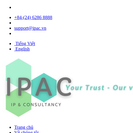
+84- (24) 6286 8888
support@ipac.vn
Tiếng Việt
English
Trang chủ
Về chúng tôi