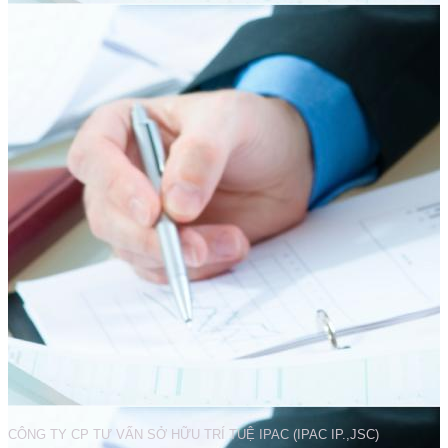
CÔNG TY CP TƯ VẤN SỞ HỮU TRÍ TUỆ IPAC (IPAC IP.,JSC)