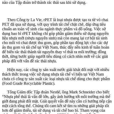
nào của Tập đoàn trở thành rác thải sau khi sử dụng.
Theo Công ty La Vie, rPET là loại nhựa được tạo ra từ vỏ chai
PET đã qua sử dụng, với quy trình tái chế chặt chẽ, đáp ứng tiêu
chuẩn an toàn vệ sinh của ngành thực phẩm và đồ uống. Việc sử
dụng bao bì rPET không chỉ góp phần giảm thiểu sử dụng nguyên
liệu nhựa mới (nhựa nguyên sinh) mà còn mang lại cơ hội tái sinh
cho mỗi vỏ chai được thu gom, góp phần tạo động lực cho các dự
án thu gom và tái chế tại Việt Nam, thúc đẩy nền kinh tế tuần hoàn
để biến rác thải thành tài nguyên thay vì thải ra môi trường; đồng
thời, từng bước giúp người tiêu dùng có cách nhìn mới về các giải
pháp đối với vấn đề rác thải nhựa.
Hiện nay, các công ty sản xuất nước giải khát đối mặt với nhiều
thách thức trong việc sử dụng nhựa tái chế vì hiện tại Việt Nam
chưa có công ty sản xuất các loại nhựa tái chế dùng cho thực phẩm
(Food Grade Recyclable Plastic).
Tổng Giám đốc Tập đoàn Nestlé, ông Mark Schneider cho biết:
“Nhựa phế thải là vấn đề lớn, gây ảnh hưởng tới môi trường mà thế
giới đang phải đối mặt. Giải quyết vấn đề này cần có hướng tiếp cận
một cách tổng thể. Chúng tôi cam kết sẽ tìm ra những giải pháp tốt
hơn để giảm thiểu, tái sử dụng và tái chế bao bì. Tham vọng của