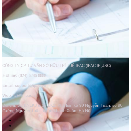
CÔNG TY CP TƯ VẤN SỞ HỮU TRÍ TUỆ IPAC (IPAC IP.,JSC)
Hotline:
(024) 6286 8888
Email: support@ipac.vn
www.
Web:
ipac.vn
Địa chỉ:
Số 17-LK3 & 05-LK2, Khu liền kề 90 Nguyễn Tuân, số 90
đường Nguyễn Tuân, quận Thanh Xuân, Hà Nội.