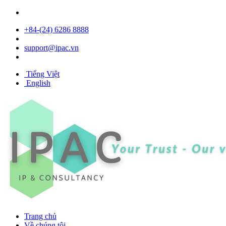
+84- (24) 6286 8888
support@ipac.vn
Tiếng Việt
English
Trang chủ
Về chúng tôi