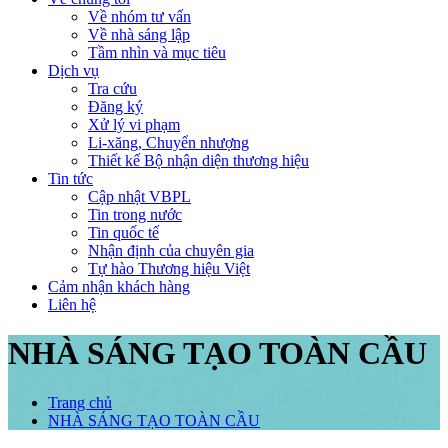
Về nhóm tư vấn
Về nhà sáng lập
Tầm nhìn và mục tiêu
Dịch vụ
Tra cứu
Đăng ký
Xử lý vi phạm
Li-xăng, Chuyển nhượng
Thiết kế Bộ nhận diện thương hiệu
Tin tức
Cập nhật VBPL
Tin trong nước
Tin quốc tế
Nhận định của chuyên gia
Tự hào Thương hiệu Việt
Cảm nhận khách hàng
Liên hệ
NHÀ SÁNG TẠO TOÀN CẦU
Trang chủ
NHÀ SÁNG TẠO TOÀN CẦU