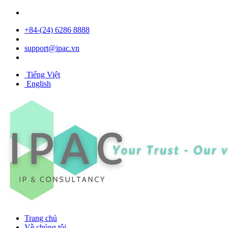
+84- (24) 6286 8888
support@ipac.vn
Tiếng Việt
English
Trang chủ
Về chúng tôi