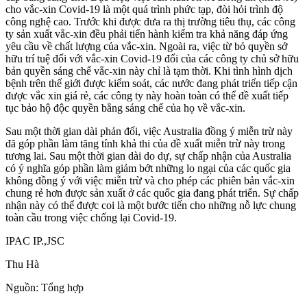
cho vắc-xin Covid-19 là một quá trình phức tạp, đòi hỏi trình độ
công nghệ cao. Trước khi được đưa ra thị trường tiêu thụ, các công
ty sản xuất vắc-xin đều phải tiến hành kiểm tra khả năng đáp ứng
yêu cầu về chất lượng của vắc-xin. Ngoài ra, việc từ bỏ quyền sở
hữu trí tuệ đối với vắc-xin Covid-19 đối của các công ty chủ sở hữu
bản quyền sáng chế vắc-xin này chỉ là tạm thời. Khi tình hình dịch
bệnh trên thế giới được kiểm soát, các nước đang phát triển tiếp cận
được vắc xin giá rẻ, các công ty này hoàn toàn có thể đề xuất tiếp
tục bảo hộ độc quyền bằng sáng chế của họ về vắc-xin.
Sau một thời gian dài phản đối, việc Australia đồng ý miễn trừ này
đã góp phần làm tăng tính khả thi của đề xuất miễn trừ này trong
tương lai. Sau một thời gian dài do dự, sự chấp nhận của Australia
có ý nghĩa góp phần làm giảm bớt những lo ngại của các quốc gia
không đồng ý với việc miễn trừ và cho phép các phiên bản vắc-xin
chung rẻ hơn được sản xuất ở các quốc gia đang phát triển. Sự chấp
nhận này có thể được coi là một bước tiến cho những nỗ lực chung
toàn cầu trong việc chống lại Covid-19.
IPAC IP.,JSC
Thu Hà
Nguồn: Tổng hợp