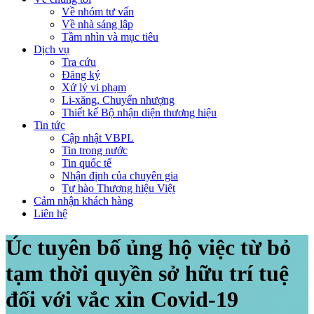
Về nhóm tư vấn
Về nhà sáng lập
Tầm nhìn và mục tiêu
Dịch vụ
Tra cứu
Đăng ký
Xử lý vi phạm
Li-xăng, Chuyển nhượng
Thiết kế Bộ nhận diện thương hiệu
Tin tức
Cập nhật VBPL
Tin trong nước
Tin quốc tế
Nhận định của chuyên gia
Tự hào Thương hiệu Việt
Cảm nhận khách hàng
Liên hệ
Úc tuyên bố ủng hộ việc từ bỏ
tạm thời quyền sở hữu trí tuệ
đối với vắc xin Covid-19