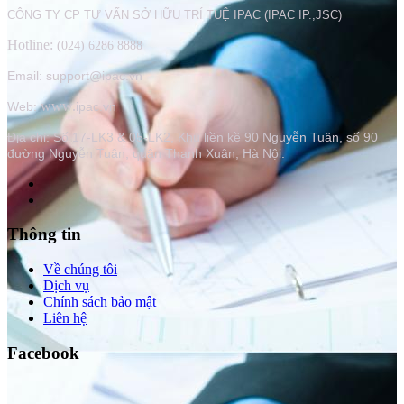
CÔNG TY CP TƯ VẤN SỞ HỮU TRÍ TUỆ IPAC (IPAC IP.,JSC)
Hotline:
(024) 6286 8888
Email: support@ipac.vn
www.
Web:
ipac.vn
Địa chỉ:
Số 17-LK3 & 05-LK2, Khu liền kề 90 Nguyễn Tuân, số 90
đường Nguyễn Tuân, quận Thanh Xuân, Hà Nội.
Thông tin
Về chúng tôi
Dịch vụ
Chính sách bảo mật
Liên hệ
Facebook