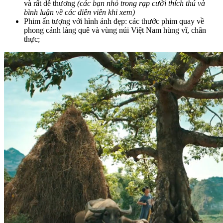
và rất dễ thương
(các bạn nhỏ trong rạp cười thích thú và
bình luận về các diễn viên khi xem)
Phim ấn tượng với hình ảnh đẹp: các thước phim quay về
phong cảnh làng quê và vùng núi Việt Nam hùng vĩ, chân
thực;