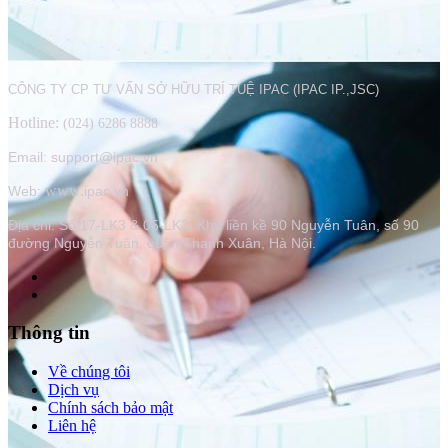
CÔNG TY CP TƯ VẤN SỞ HỮU TRÍ TUỆ IPAC (IPAC IP.,JSC)
Hotline:
(024) 6286 8888
Email: support@ipac.vn
www.
Web:
ipac.vn
Địa chỉ:
Số 17-LK3 & 05-LK2, Khu liền kề 90 Nguyễn Tuân, số 90
đường Nguyễn Tuân, quận Thanh Xuân, Hà Nội.
Thông tin
Về chúng tôi
Dịch vụ
Chính sách bảo mật
Liên hệ