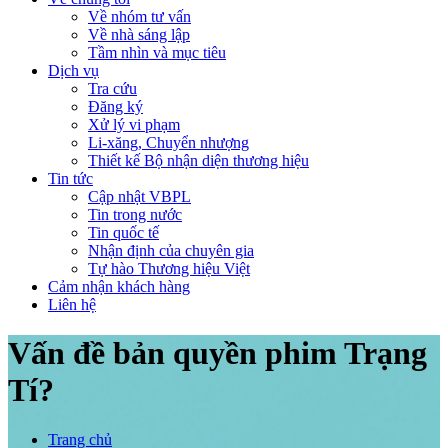
Về nhóm tư vấn
Về nhà sáng lập
Tầm nhìn và mục tiêu
Dịch vụ
Tra cứu
Đăng ký
Xử lý vi phạm
Li-xăng, Chuyển nhượng
Thiết kế Bộ nhận diện thương hiệu
Tin tức
Cập nhật VBPL
Tin trong nước
Tin quốc tế
Nhận định của chuyên gia
Tự hào Thương hiệu Việt
Cảm nhận khách hàng
Liên hệ
Vấn đề bản quyền phim Trạng
Tí?
Trang chủ