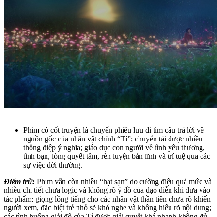
Phim có cốt truyện là chuyến phiêu lưu đi tìm câu trả lời về
nguồn gốc của nhân vật chính “Tí”; chuyển tải được nhiều
thông điệp ý nghĩa; giáo dục con người về tình yêu thương,
tình bạn, lòng quyết tâm, rèn luyện bản lĩnh và trí tuệ qua các
sự việc đời thường.
Điểm trừ:
Phim vẫn còn nhiều “hạt sạn” do cường điệu quá mức và
nhiều chi tiết chưa logic và không rõ ý đồ của đạo diễn khi đưa vào
tác phẩm; giọng lồng tiếng cho các nhân vật thần tiên chưa rõ khiến
người xem, đặc biệt trẻ nhỏ sẽ khó nghe và không hiểu rõ nội dung;
các tình huống giải đố của Tí được giải quyết khá nhanh không đủ