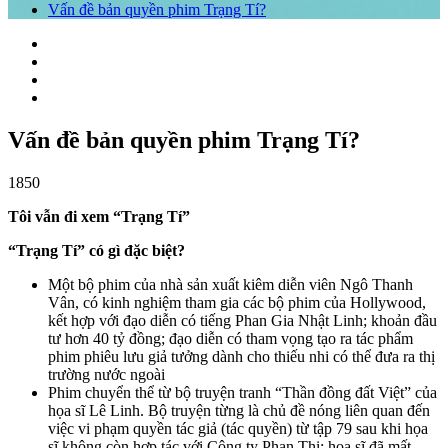
Vấn đề bản quyền phim Trạng Tí?
Vấn đề bản quyền phim Trạng Tí?
1850
Tôi vẫn đi xem “Trạng Tí”
“Trạng Tí” có gì đặc biệt?
Một bộ phim của nhà sản xuất kiêm diễn viên Ngô Thanh
Vân, có kinh nghiệm tham gia các bộ phim của Hollywood,
kết hợp với đạo diễn có tiếng Phan Gia Nhật Linh; khoản đầu
tư hơn 40 tỷ đồng; đạo diễn có tham vọng tạo ra tác phẩm
phim phiêu lưu giả tưởng dành cho thiếu nhi có thể đưa ra thị
trường nước ngoài
Phim chuyển thể từ bộ truyện tranh “Thần đồng đất Việt” của
họa sĩ Lê Linh. Bộ truyện từng là chủ đề nóng liên quan đến
việc vi phạm quyền tác giả (tác quyền) từ tập 79 sau khi họa
sĩ không còn hợp tác với Công ty Phan Thị; họa sĩ đã mất