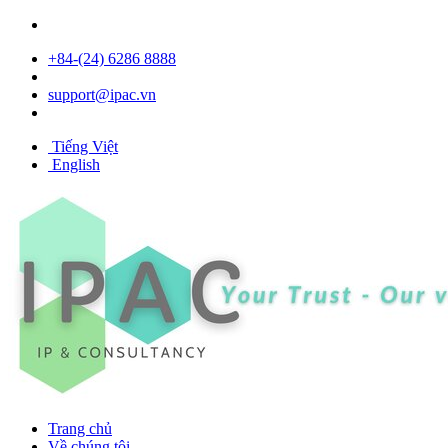
+84- (24) 6286 8888
support@ipac.vn
Tiếng Việt
English
Trang chủ
Về chúng tôi