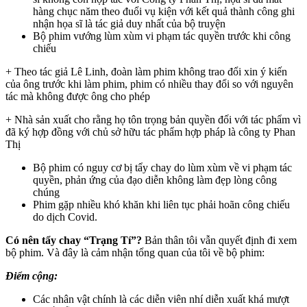
hàng chục năm theo đuổi vụ kiện với kết quả thành công ghi
nhận họa sĩ là tác giả duy nhất của bộ truyện
Bộ phim vướng lùm xùm vi phạm tác quyền trước khi công
chiếu
+ Theo tác giả Lê Linh, đoàn làm phim không trao đổi xin ý kiến
của ông trước khi làm phim, phim có nhiều thay đổi so với nguyên
tác mà không được ông cho phép
+ Nhà sản xuất cho rằng họ tôn trọng bản quyền đối với tác phẩm vì
đã ký hợp đồng với chủ sở hữu tác phẩm hợp pháp là công ty Phan
Thị
Bộ phim có nguy cơ bị tẩy chay do lùm xùm về vi phạm tác
quyền, phản ứng của đạo diễn không làm đẹp lòng công
chúng
Phim gặp nhiều khó khăn khi liên tục phải hoãn công chiếu
do dịch Covid.
Có nên tẩy chay “Trạng Tí”?
Bản thân tôi vẫn quyết định đi xem
bộ phim. Và đây là cảm nhận tổng quan của tôi về bộ phim:
Điểm cộng:
Các nhân vật chính là các diễn viên nhí diễn xuất khá mượt