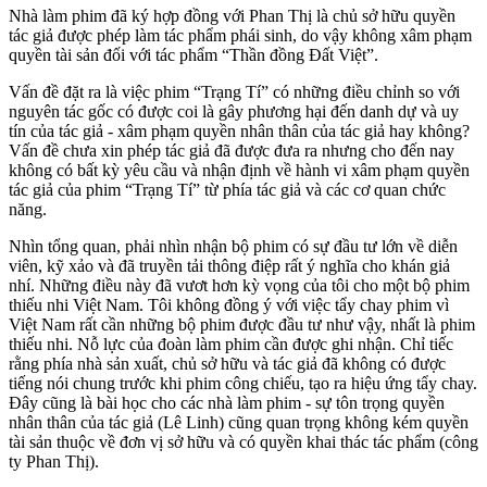
Nhà làm phim đã ký hợp đồng với Phan Thị là chủ sở hữu quyền
tác giả được phép làm tác phẩm phái sinh, do vậy không xâm phạm
quyền tài sản đối với tác phẩm “Thần đồng Đất Việt”.
Vấn đề đặt ra là việc phim “Trạng Tí” có những điều chỉnh so với
nguyên tác gốc có được coi là gây phương hại đến danh dự và uy
tín của tác giả - xâm phạm quyền nhân thân của tác giả hay không?
Vấn đề chưa xin phép tác giả đã được đưa ra nhưng cho đến nay
không có bất kỳ yêu cầu và nhận định về hành vi xâm phạm quyền
tác giả của phim “Trạng Tí” từ phía tác giả và các cơ quan chức
năng.
Nhìn tổng quan, phải nhìn nhận bộ phim có sự đầu tư lớn về diễn
viên, kỹ xảo và đã truyền tải thông điệp rất ý nghĩa cho khán giả
nhí. Những điều này đã vươt hơn kỳ vọng của tôi cho một bộ phim
thiếu nhi Việt Nam. Tôi không đồng ý với việc tẩy chay phim vì
Việt Nam rất cần những bộ phim được đầu tư như vậy, nhất là phim
thiếu nhi. Nỗ lực của đoàn làm phim cần được ghi nhận. Chỉ tiếc
rằng phía nhà sản xuất, chủ sở hữu và tác giả đã không có được
tiếng nói chung trước khi phim công chiếu, tạo ra hiệu ứng tẩy chay.
Đây cũng là bài học cho các nhà làm phim - sự tôn trọng quyền
nhân thân của tác giả (Lê Linh) cũng quan trọng không kém quyền
tài sản thuộc về đơn vị sở hữu và có quyền khai thác tác phẩm (công
ty Phan Thị).