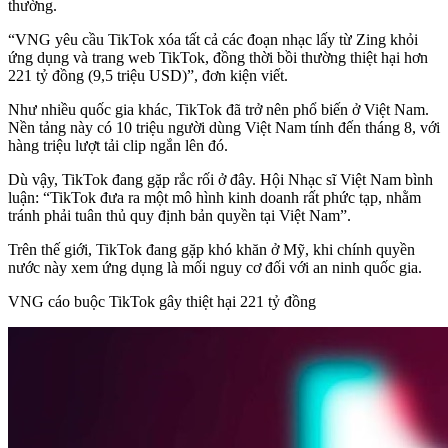
thường.
“VNG yêu cầu TikTok xóa tất cả các đoạn nhạc lấy từ Zing khỏi
ứng dụng và trang web TikTok, đồng thời bồi thường thiệt hại hơn
221 tỷ đồng (9,5 triệu USD)”, đơn kiện viết.
Như nhiều quốc gia khác, TikTok đã trở nên phổ biến ở Việt Nam.
Nền tảng này có 10 triệu người dùng Việt Nam tính đến tháng 8, với
hàng triệu lượt tải clip ngắn lên đó.
Dù vậy, TikTok đang gặp rắc rối ở đây. Hội Nhạc sĩ Việt Nam bình
luận: “TikTok đưa ra một mô hình kinh doanh rất phức tạp, nhằm
tránh phải tuân thủ quy định bản quyền tại Việt Nam”.
Trên thế giới, TikTok đang gặp khó khăn ở Mỹ, khi chính quyền
nước này xem ứng dụng là mối nguy cơ đối với an ninh quốc gia.
VNG cáo buộc TikTok gây thiệt hại 221 tỷ đồng