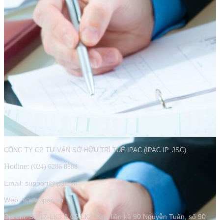
CÔNG TY CP TƯ VẤN SỞ HỮU TRÍ TUỆ IPAC (IPAC IP.,JSC)
Hotline:
(024) 6286 8888
Email: support@ipac.vn
www.
Web:
ipac.vn
Địa chỉ:
Số 17-LK3 & 05-LK2, Khu liền kề 90 Nguyễn Tuân, số 90