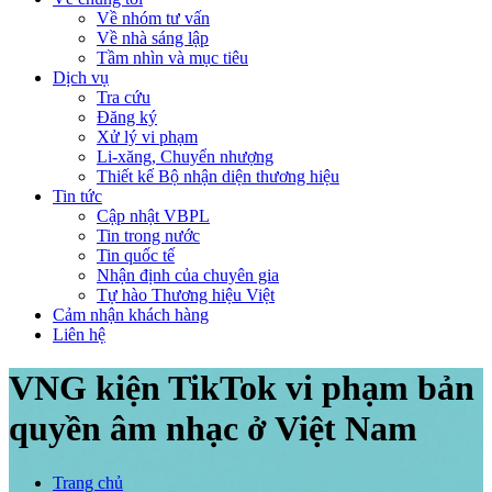
Về nhóm tư vấn
Về nhà sáng lập
Tầm nhìn và mục tiêu
Dịch vụ
Tra cứu
Đăng ký
Xử lý vi phạm
Li-xăng, Chuyển nhượng
Thiết kế Bộ nhận diện thương hiệu
Tin tức
Cập nhật VBPL
Tin trong nước
Tin quốc tế
Nhận định của chuyên gia
Tự hào Thương hiệu Việt
Cảm nhận khách hàng
Liên hệ
VNG kiện TikTok vi phạm bản
quyền âm nhạc ở Việt Nam
Trang chủ