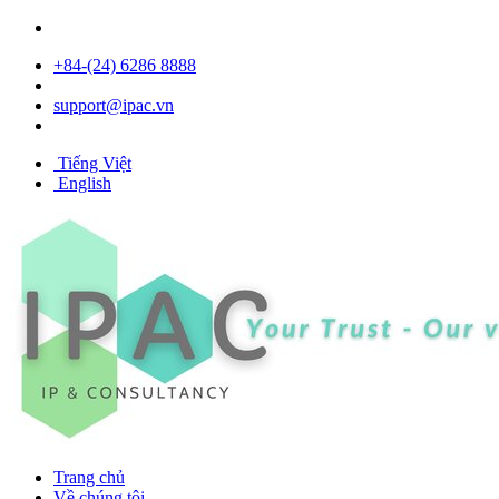
+84- (24) 6286 8888
support@ipac.vn
Tiếng Việt
English
Trang chủ
Về chúng tôi