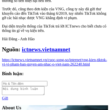
thường số tiền thiệt hại nêu trên.
Trước đó, cũng theo đơn kiện của VNG, công ty này đã gửi thư
khuyến cáo đến TikTok vào tháng 6/2019, tuy nhiên TikTok không
gỡ các bài nhạc được VNG khẳng định vi phạm.
Đại diện truyền thông của TikTok trả lời ICTnews cho biết chưa có
thông tin gì về vụ kiện trên.
Hải Đăng - Anh Hào
Nguồn:
ictnews.vietnamnet
https://ictnews.vietnamnet.vn/cuoc-song-so/internet/vng-kien-tiktok-
vi-vi-pham-ban-quyen-am-nhac-o-viet-nam-262240.html
Bình luận:
Gửi
About Us