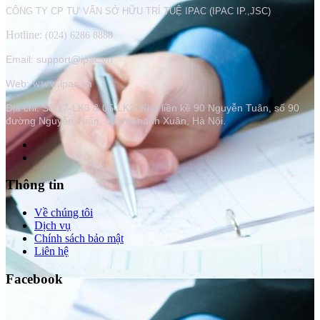
CÔNG TY CP TƯ VẤN SỞ HỮU TRÍ TUỆ IPAC (IPAC IP.,JSC)
Hotline:
(024) 6286 8888
Email: support@ipac.vn
www.
Web:
ipac.vn
Địa chỉ:
Số 17-LK3 & 05-LK2, Khu liền kề 90 Nguyễn Tuân, số 90
đường Nguyễn Tuân, quận Thanh Xuân, Hà Nội.
Thông tin
Về chúng tôi
Dịch vụ
Chính sách bảo mật
Liên hệ
Facebook