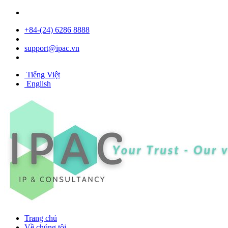
+84- (24) 6286 8888
support@ipac.vn
Tiếng Việt
English
Trang chủ
Về chúng tôi