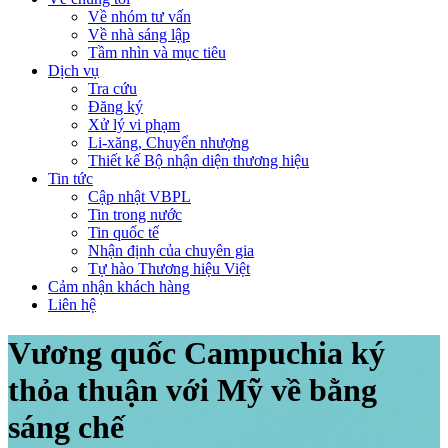
Về nhóm tư vấn
Về nhà sáng lập
Tầm nhìn và mục tiêu
Dịch vụ
Tra cứu
Đăng ký
Xử lý vi phạm
Li-xăng, Chuyển nhượng
Thiết kế Bộ nhận diện thương hiệu
Tin tức
Cập nhật VBPL
Tin trong nước
Tin quốc tế
Nhận định của chuyên gia
Tự hào Thương hiệu Việt
Cảm nhận khách hàng
Liên hệ
Vương quốc Campuchia ký
thỏa thuận với Mỹ về bằng
sáng chế